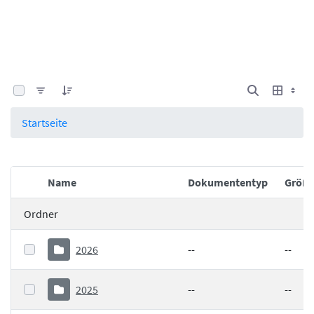
0 von 25 Elemente ausgewählt
Startseite
Name
Dokumententyp
Größ
Elementauswahl
Ordner
2026
--
--
2025
--
--