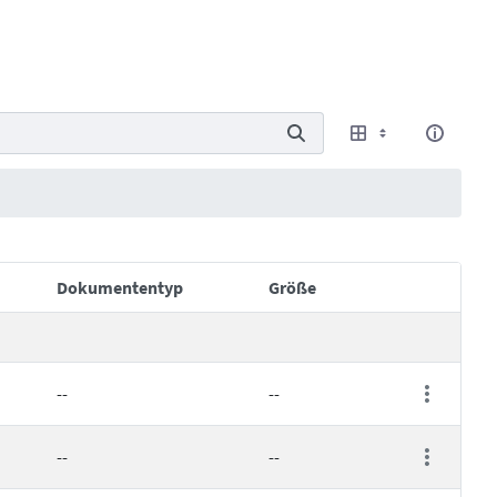
Dokumententyp
Größe
Elementakt
--
--
--
--