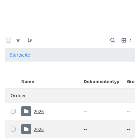
0 von 25 Elemente ausgewählt
Startseite
Name
Dokumententyp
Größ
Elementauswahl
Ordner
2026
--
--
2025
--
--