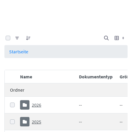
0 von 25 Elemente ausgewählt
Startseite
Name
Dokumententyp
Größ
Elementauswahl
Ordner
2026
--
--
2025
--
--