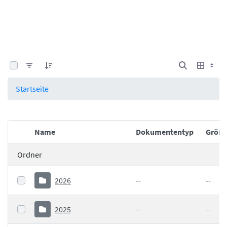
0 von 25 Elemente ausgewählt
Startseite
Name
Dokumententyp
Größ
Elementauswahl
Ordner
2026
--
--
2025
--
--