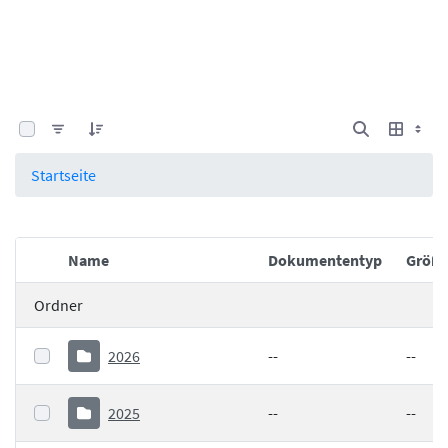
0 von 25 Elemente ausgewählt
Startseite
Name
Dokumententyp
Größ
Elementauswahl
Ordner
2026
--
--
2025
--
--