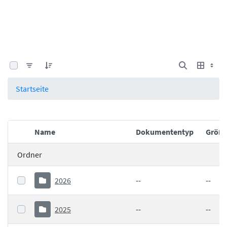
0 von 25 Elemente ausgewählt
Startseite
Name
Dokumententyp
Größ
Elementauswahl
Ordner
2026
--
--
2025
--
--