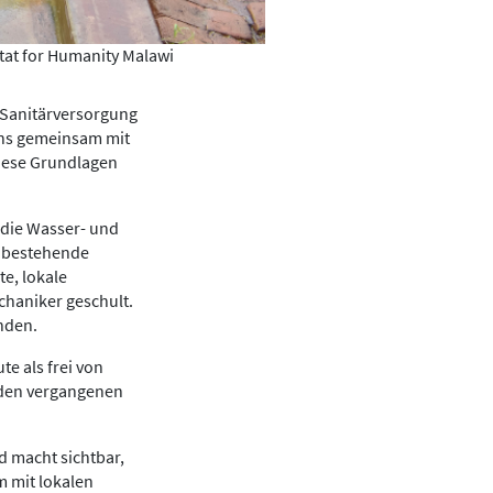
tat for Humanity Malawi
 Sanitärversorgung
ons gemeinsam mit
diese Grundlagen
 die Wasser- und
4 bestehende
e, lokale
haniker geschult.
nden.
e als frei von
n den vergangenen
d macht sichtbar,
m mit lokalen