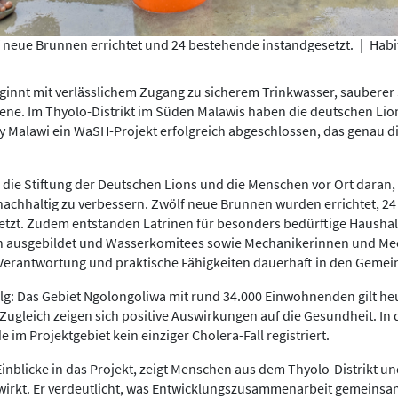
 neue Brunnen errichtet und 24 bestehende instandgesetzt.
|
Habi
ginnt mit verlässlichem Zugang zu sicherem Trinkwasser, sauberer
ene. Im Thyolo-Distrikt im Süden Malawis haben die deutschen Li
y Malawi ein WaSH-Projekt erfolgreich abgeschlossen, das genau 
n die Stiftung der Deutschen Lions und die Menschen vor Ort daran,
achhaltig zu verbessern. Zwölf neue Brunnen wurden errichtet, 2
tzt. Zudem entstanden Latrinen für besonders bedürftige Haushalt
ausgebildet und Wasserkomitees sowie Mechanikerinnen und Mec
 Verantwortung und praktische Fähigkeiten dauerhaft in den Gemei
lg: Das Gebiet Ngolongoliwa mit rund 34.000 Einwohnenden gilt heut
 Zugleich zeigen sich positive Auswirkungen auf die Gesundheit. I
im Projektgebiet kein einziger Cholera-Fall registriert.
Einblicke in das Projekt, zeigt Menschen aus dem Thyolo-Distrikt un
wirkt. Er verdeutlicht, was Entwicklungszusammenarbeit gemeinsa