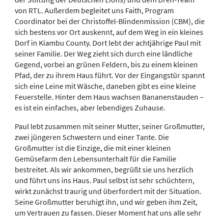
von RTL. Außerdem begleitet uns Faith, Program
Coordinator bei der Christoffel-Blindenmission (CBM), die
sich bestens vor Ort auskennt, auf dem Weg in ein kleines
Dorf in Kiambu County. Dort lebt der achtjährige Paul mit
seiner Familie. Der Weg zieht sich durch eine ländliche
Gegend, vorbei an grünen Feldern, bis zu einem kleinen
Pfad, der zu ihrem Haus führt. Vor der Eingangstür spannt
sich eine Leine mit Wäsche, daneben gibt es eine kleine
Feuerstelle. Hinter dem Haus wachsen Bananenstauden –
es ist ein einfaches, aber lebendiges Zuhause.
Paul lebt zusammen mit seiner Mutter, seiner Großmutter,
zwei jüngeren Schwestern und einer Tante. Die
Großmutter ist die Einzige, die mit einer kleinen
Gemüsefarm den Lebensunterhalt für die Familie
bestreitet. Als wir ankommen, begrüßt sie uns herzlich
und führt uns ins Haus. Paul selbst ist sehr schüchtern,
wirkt zunächst traurig und überfordert mit der Situation.
Seine Großmutter beruhigt ihn, und wir geben ihm Zeit,
um Vertrauen zu fassen. Dieser Moment hat uns alle sehr