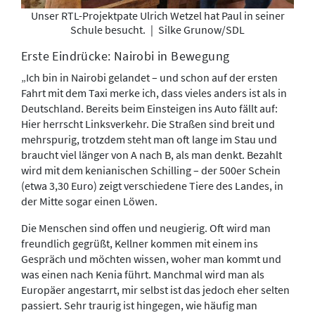
Unser RTL-Projektpate Ulrich Wetzel hat Paul in seiner
Schule besucht.
|
Silke Grunow/SDL
Erste Eindrücke: Nairobi in Bewegung
„Ich bin in Nairobi gelandet – und schon auf der ersten
Fahrt mit dem Taxi merke ich, dass vieles anders ist als in
Deutschland. Bereits beim Einsteigen ins Auto fällt auf:
Hier herrscht Linksverkehr. Die Straßen sind breit und
mehrspurig, trotzdem steht man oft lange im Stau und
braucht viel länger von A nach B, als man denkt. Bezahlt
wird mit dem kenianischen Schilling – der 500er Schein
(etwa 3,30 Euro) zeigt verschiedene Tiere des Landes, in
der Mitte sogar einen Löwen.
Die Menschen sind offen und neugierig. Oft wird man
freundlich gegrüßt, Kellner kommen mit einem ins
Gespräch und möchten wissen, woher man kommt und
was einen nach Kenia führt. Manchmal wird man als
Europäer angestarrt, mir selbst ist das jedoch eher selten
passiert. Sehr traurig ist hingegen, wie häufig man