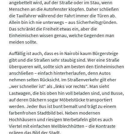
angebettelt wird, auf der Straße oder im Stau, wenn
Menschen an die Autofenster klopfen. Daher schließen
die Taxifahrer während der Fahrt immer die Türen ab.
Allein bin ich nie unterwegs – aus Sicherheitsgründen.
Das schränkt die Freiheit etwas ein, aber die
Einheimischen wissen genau, welche Gegenden man
meiden sollte.
Auffällig ist auch, dass es in Nairobi kaum Bürgersteige
gibt und die Straßen sehr staubig sind. Wer eine Straße
überqueren will, sollte sich am besten den Einheimischen
anschließen – einfach hinterherlaufen, denn Autos
nehmen selten Rücksicht. Im Straßenverkehr gilt eher
„wer schneller ist“ als „l
“. Man sieht
inks vor rechts
Lastwagen, die bis oben hin voll beladen sind, und Busse,
auf deren Dächern sogar Möbelstücke transportiert
werden. Jeder Bus ist bunt bemalt und trägt zu einem
farbenfrohen Stadtbild bei. Neben modernen
Hochhäusern und riesigen Werbetafeln gibt es auch
Viertel mit einfachen Wellblechhütten – die Kontraste
prägen das Bild der Stadt.