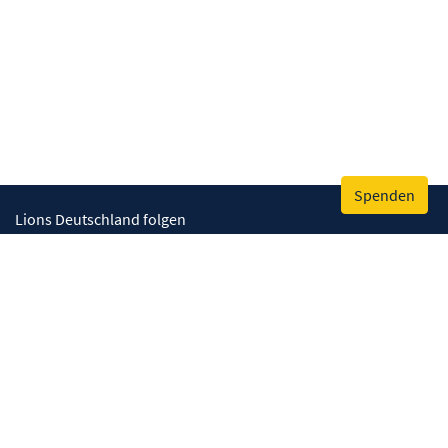
Spenden
Lions Deutschland folgen
Wir helfen
Augenlicht retten
Lebenskompetenzen stärken
Umwelt bewahren