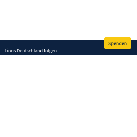
Spenden
Lions Deutschland folgen
Wir helfen
Augenlicht retten
Lebenskompetenzen stärken
Umwelt bewahren
Gesundheit fördern
Humanitäre Hilfe
Mitmachen