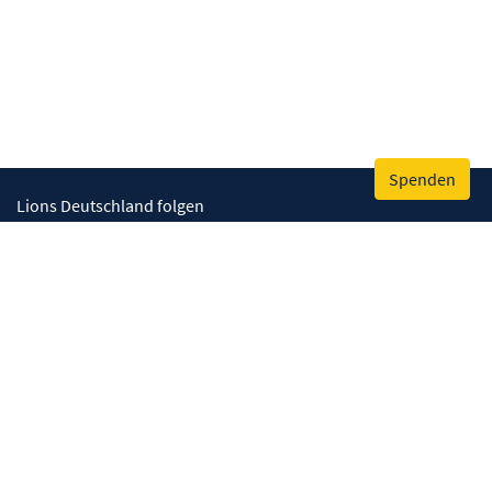
Spenden
Lions Deutschland folgen
Wir helfen
Augenlicht retten
Lebenskompetenzen stärken
Umwelt bewahren
Gesundheit fördern
Humanitäre Hilfe