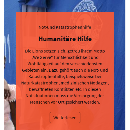
Not-und Katastrophenhilfe
Humanitäre Hilfe
Die Lions setzen sich, getreu ihrem Motto
„We Serve“ für Menschlichkeit und
Wohltätigkeit auf den verschiedensten
Gebieten ein. Dazu gehört auch die Not- und
Katastrophenhilfe, beispielsweise bei
Naturkatastrophen, medizinischen Notlagen,
bewaffneten Konflikten etc. In diesen
Notsituationen muss die Versorgung der
Menschen vor Ort gesichert werden.
Weiterlesen