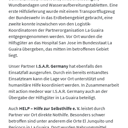
Wundbandagen und Wasseraufbereitungstabletten. Eine
erste Hilfslieferung wurde mit einem Transportflugzeug
der Bundeswehr in das Erdbebengebiet gebracht, eine
zweite konnte inzwischen von den Logistik-
Koordinatoren der Partnerorganisation La Guaira
entgegengenommen werden. Vor Ort wurden die
Hilfsgüter an das Hospital San Jose im Bundesstaat La
Guaira übergeben, das mitten im betroffenen Gebiet
liegt.
Unser Partner
I.S.A.R. Germany
hat ebenfalls den
Einsatzfall ausgerufen. Durch ein bereits entsandtes
Einsatzteam kann die Lage vor Ort unterstützt und
humanitäre Hilfe koordiniert werden. In Zusammenarbeit
mit action medeor war I.S.A.R. Germany auch an der
Übergabe der Hilfsgüter in La Guaira beteiligt.
Auch
HELP – Hilfe zur Selbsthilfe e. V.
leistet durch
Partner vor Ort direkte Nothilfe. Besonders schwer
betroffen sind unter anderem die Orte El Junquito und
Pericoco in La Guaira. Dort wurden Nahrungsmittel,