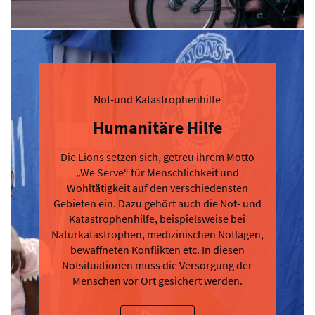
Not-und Katastrophenhilfe
Humanitäre Hilfe
Die Lions setzen sich, getreu ihrem Motto
„We Serve“ für Menschlichkeit und
Wohltätigkeit auf den verschiedensten
Gebieten ein. Dazu gehört auch die Not- und
Katastrophenhilfe, beispielsweise bei
Naturkatastrophen, medizinischen Notlagen,
bewaffneten Konflikten etc. In diesen
Notsituationen muss die Versorgung der
Menschen vor Ort gesichert werden.