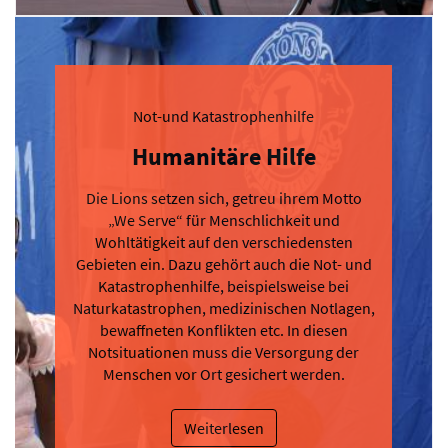
Not-und Katastrophenhilfe
Humanitäre Hilfe
Die Lions setzen sich, getreu ihrem Motto
„We Serve“ für Menschlichkeit und
Wohltätigkeit auf den verschiedensten
Gebieten ein. Dazu gehört auch die Not- und
Katastrophenhilfe, beispielsweise bei
Naturkatastrophen, medizinischen Notlagen,
bewaffneten Konflikten etc. In diesen
Notsituationen muss die Versorgung der
Menschen vor Ort gesichert werden.
Weiterlesen