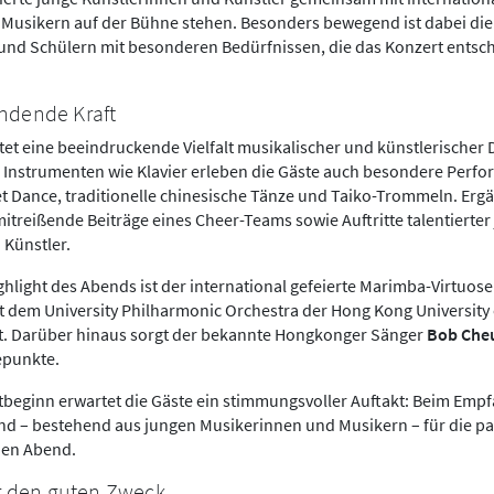
Musikern auf der Bühne stehen. Besonders bewegend ist dabei die
und Schülern mit besonderen Bedürfnissen, die das Konzert entsc
indende Kraft
et eine beeindruckende Vielfalt musikalischer und künstlerischer
 Instrumenten wie Klavier erleben die Gäste auch besondere Perf
t Dance, traditionelle chinesische Tänze und Taiko-Trommeln. Ergä
reißende Beiträge eines Cheer-Teams sowie Auftritte talentierter
 Künstler.
hlight des Abends ist der international gefeierte Marimba-Virtuos
 dem University Philharmonic Orchestra der Hong Kong University 
tt. Darüber hinaus sorgt der bekannte Hongkonger Sänger
Bob Che
epunkte.
tbeginn erwartet die Gäste ein stimmungsvoller Auftakt: Beim Empf
and – bestehend aus jungen Musikerinnen und Musikern – für die p
den Abend.
 den guten Zweck