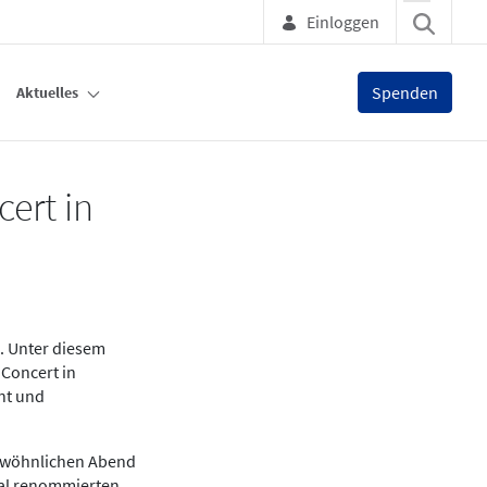
Einloggen
Spenden
Aktuelles
ert in
. Unter diesem
 Concert in
nt und
gewöhnlichen Abend
nal renommierten