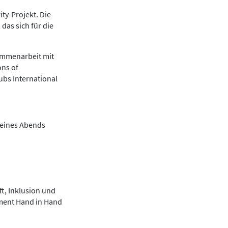
ity-Projekt. Die
 das sich für die
sammenarbeit mit
ons of
ubs International
l eines Abends
ft, Inklusion und
gement Hand in Hand