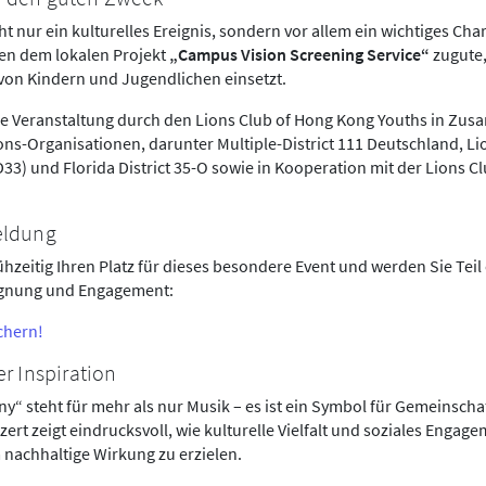
ht nur ein kulturelles Ereignis, sondern vor allem ein wichtiges Char
 dem lokalen Projekt
„Campus Vision Screening Service“
zugute,
on Kindern und Jugendlichen einsetzt.
die Veranstaltung durch den Lions Club of Hong Kong Youths in Zu
ons-Organisationen, darunter Multiple-District 111 Deutschland, Li
3) und Florida District 35-O sowie in Kooperation mit der Lions Cl
.
eldung
rühzeitig Ihren Platz für dieses besondere Event und werden Sie Tei
egnung und Engagement:
ichern!
r Inspiration
y“ steht für mehr als nur Musik – es ist ein Symbol für Gemeinscha
ert zeigt eindrucksvoll, wie kulturelle Vielfalt und soziales Enga
nachhaltige Wirkung zu erzielen.