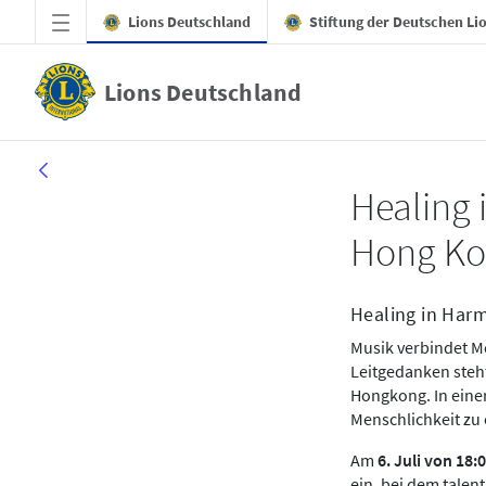
Zum Hauptinhalt springen
Lions Deutschland
Stiftung der Deutschen Li
Lions Deutschland
Healing in Harmony
Healing 
Hong K
Healing in Harm
Musik verbindet M
Leitgedanken steh
Hongkong. In eine
Menschlichkeit zu 
Am
6. Juli von 18:
ein, bei dem tale