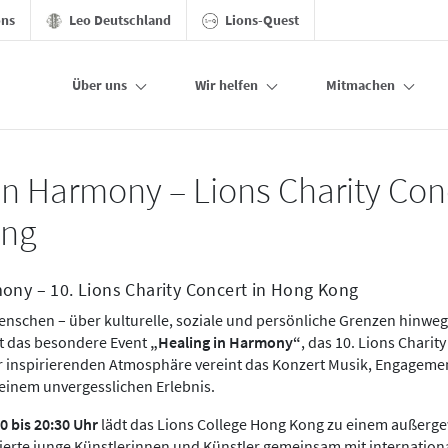
ons
Leo Deutschland
Lions-Quest
Über uns
Wir helfen
Mitmachen
in Harmony – Lions Charity Conc
ong
ony – 10. Lions Charity Concert in Hong Kong
enschen – über kulturelle, soziale und persönliche Grenzen hinweg
t das besondere Event
„Healing in Harmony“
, das 10. Lions Charity
r inspirierenden Atmosphäre vereint das Konzert Musik, Engageme
einem unvergesslichen Erlebnis.
00 bis 20:30 Uhr
lädt das Lions College Hong Kong zu einem außer
ntierte junge Künstlerinnen und Künstler gemeinsam mit internatio