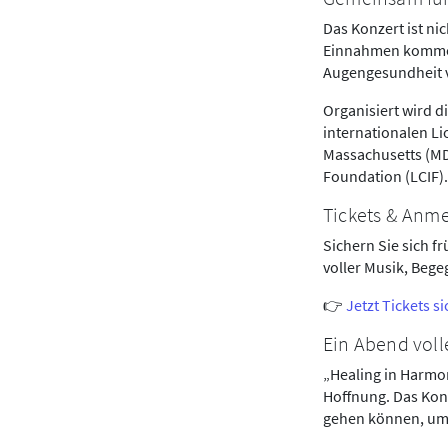
Das Konzert ist nic
Einnahmen kommen
Augengesundheit v
Organisiert wird 
internationalen Li
Massachusetts (MD3
Foundation (LCIF)
Tickets & Anm
Sichern Sie sich f
voller Musik, Beg
👉
Jetzt Tickets s
Ein Abend volle
„Healing in Harmon
Hoffnung. Das Konz
gehen können, um 