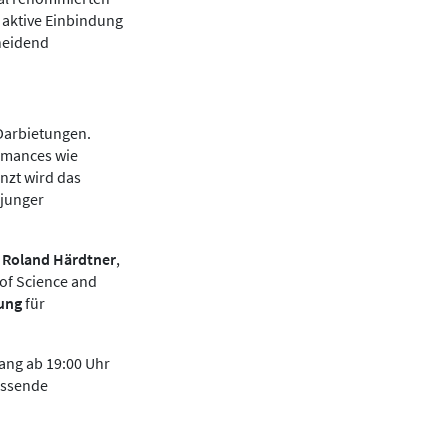
 aktive Einbindung
heidend
 Darbietungen.
ormances wie
nzt wird das
 junger
e
Roland Härdtner
,
of Science and
ung
für
ang ab 19:00 Uhr
assende