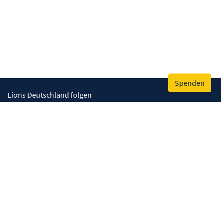
Spenden
Lions Deutschland folgen
Wir helfen
Augenlicht retten
Lebenskompetenzen stärken
Umwelt bewahren
Gesundheit fördern
Humanitäre Hilfe