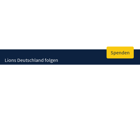
Spenden
Lions Deutschland folgen
Wir helfen
Augenlicht retten
Lebenskompetenzen stärken
Umwelt bewahren
Gesundheit fördern
Humanitäre Hilfe