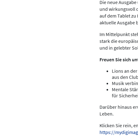
Die neue Ausgabe u
und wirkungsvoll 
auf dem Tablet zu
aktuelle Ausgabe 
Im Mittelpunkt ste
stark die europäis
und in gelebter Sol
Freuen Sie sich un
Lions an der
aus den Clu
Musik verbin
Mentale Stär
für Sicherhei
Darüber hinaus erw
Leben.
Klicken Sie rein, 
https://mydigimag