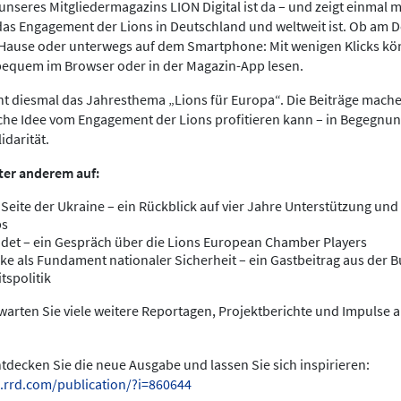
nseres Mitgliedermagazins LION Digital ist da – und zeigt einmal meh
das Engagement der Lions in Deutschland und weltweit ist. Ob am 
 Hause oder unterwegs auf dem Smartphone: Mit wenigen Klicks kö
bequem im Browser oder in der Magazin-App lesen.
ht diesmal das Jahresthema „Lions für Europa“. Die Beiträge mache
che Idee vom Engagement der Lions profitieren kann – in Begegnun
idarität.
ter anderem auf:
 Seite der Ukraine – ein Rückblick auf vier Jahre Unterstützung und 
bs
det – ein Gespräch über die Lions European Chamber Players
ke als Fundament nationaler Sicherheit – ein Gastbeitrag aus der
tspolitik
arten Sie viele weitere Reportagen, Projektberichte und Impulse 
entdecken Sie die neue Ausgabe und lassen Sie sich inspirieren:
.rrd.com/publication/?i=860644