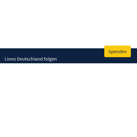
Spenden
Lions Deutschland folgen
Wir helfen
Augenlicht retten
Lebenskompetenzen stärken
Umwelt bewahren
Gesundheit fördern
Humanitäre Hilfe