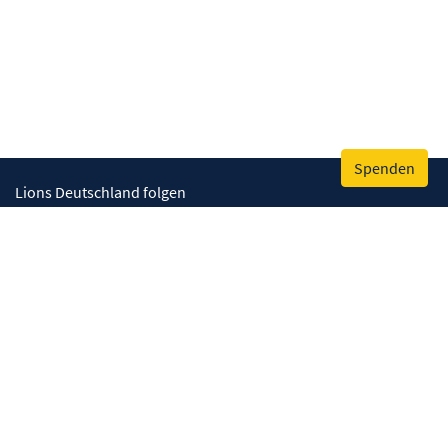
Spenden
Lions Deutschland folgen
Wir helfen
Augenlicht retten
Lebenskompetenzen stärken
Umwelt bewahren
Gesundheit fördern
Humanitäre Hilfe