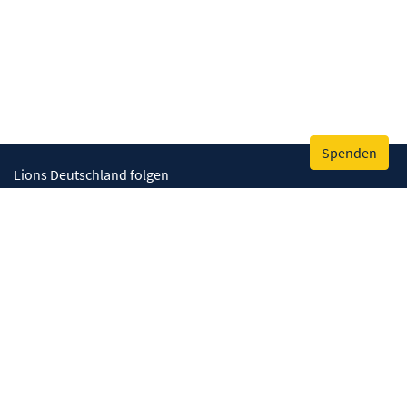
Spenden
Lions Deutschland folgen
Wir helfen
Augenlicht retten
Lebenskompetenzen stärken
Umwelt bewahren
Gesundheit fördern
Humanitäre Hilfe