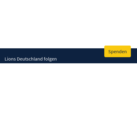
Spenden
Lions Deutschland folgen
Wir helfen
Augenlicht retten
Lebenskompetenzen stärken
Umwelt bewahren
Gesundheit fördern
Humanitäre Hilfe