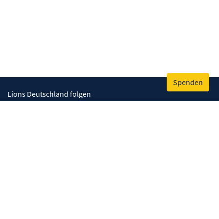
Spenden
Lions Deutschland folgen
Wir helfen
Augenlicht retten
Lebenskompetenzen stärken
Umwelt bewahren
Gesundheit fördern
Humanitäre Hilfe