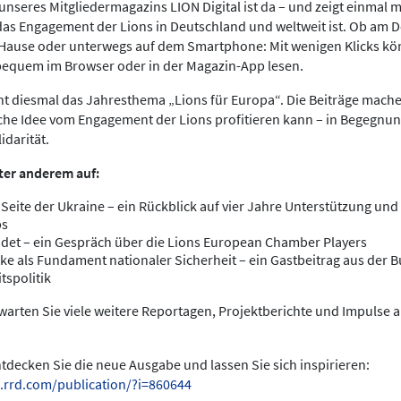
nseres Mitgliedermagazins LION Digital ist da – und zeigt einmal meh
das Engagement der Lions in Deutschland und weltweit ist. Ob am 
 Hause oder unterwegs auf dem Smartphone: Mit wenigen Klicks kö
bequem im Browser oder in der Magazin-App lesen.
ht diesmal das Jahresthema „Lions für Europa“. Die Beiträge mache
che Idee vom Engagement der Lions profitieren kann – in Begegnun
idarität.
ter anderem auf:
 Seite der Ukraine – ein Rückblick auf vier Jahre Unterstützung und 
bs
det – ein Gespräch über die Lions European Chamber Players
ke als Fundament nationaler Sicherheit – ein Gastbeitrag aus der
tspolitik
arten Sie viele weitere Reportagen, Projektberichte und Impulse 
entdecken Sie die neue Ausgabe und lassen Sie sich inspirieren:
.rrd.com/publication/?i=860644