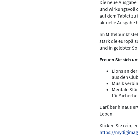
Die neue Ausgabe u
und wirkungsvoll 
auf dem Tablet zu
aktuelle Ausgabe 
Im Mittelpunkt ste
stark die europäis
und in gelebter Sol
Freuen Sie sich un
Lions an der
aus den Clu
Musik verbin
Mentale Stär
für Sicherhei
Darüber hinaus erw
Leben.
Klicken Sie rein, 
https://mydigimag