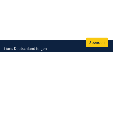
Spenden
Lions Deutschland folgen
Wir helfen
Augenlicht retten
Lebenskompetenzen stärken
Umwelt bewahren
Gesundheit fördern
Humanitäre Hilfe