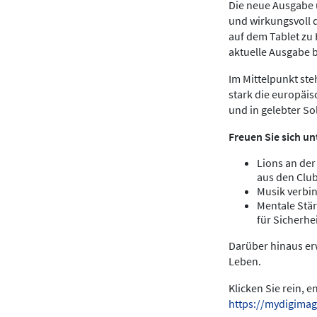
Die neue Ausgabe u
und wirkungsvoll 
auf dem Tablet zu
aktuelle Ausgabe 
Im Mittelpunkt ste
stark die europäis
und in gelebter Sol
Freuen Sie sich un
Lions an der
aus den Clu
Musik verbin
Mentale Stär
für Sicherhei
Darüber hinaus erw
Leben.
Klicken Sie rein, 
https://mydigimag