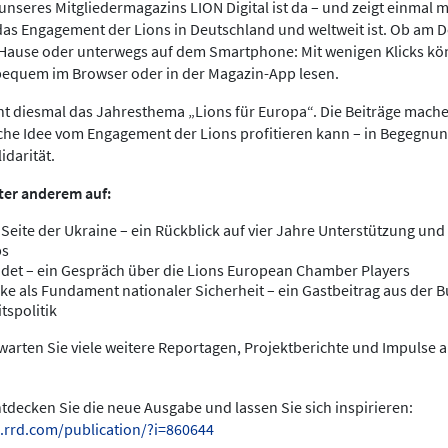
nseres Mitgliedermagazins LION Digital ist da – und zeigt einmal meh
das Engagement der Lions in Deutschland und weltweit ist. Ob am 
 Hause oder unterwegs auf dem Smartphone: Mit wenigen Klicks kö
bequem im Browser oder in der Magazin-App lesen.
ht diesmal das Jahresthema „Lions für Europa“. Die Beiträge mache
che Idee vom Engagement der Lions profitieren kann – in Begegnun
idarität.
ter anderem auf:
 Seite der Ukraine – ein Rückblick auf vier Jahre Unterstützung und 
bs
det – ein Gespräch über die Lions European Chamber Players
ke als Fundament nationaler Sicherheit – ein Gastbeitrag aus der
tspolitik
arten Sie viele weitere Reportagen, Projektberichte und Impulse 
entdecken Sie die neue Ausgabe und lassen Sie sich inspirieren:
.rrd.com/publication/?i=860644