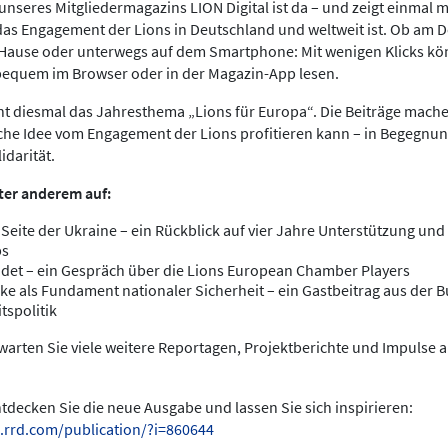
nseres Mitgliedermagazins LION Digital ist da – und zeigt einmal meh
das Engagement der Lions in Deutschland und weltweit ist. Ob am 
 Hause oder unterwegs auf dem Smartphone: Mit wenigen Klicks kö
bequem im Browser oder in der Magazin-App lesen.
ht diesmal das Jahresthema „Lions für Europa“. Die Beiträge mache
che Idee vom Engagement der Lions profitieren kann – in Begegnun
idarität.
ter anderem auf:
 Seite der Ukraine – ein Rückblick auf vier Jahre Unterstützung und 
bs
det – ein Gespräch über die Lions European Chamber Players
ke als Fundament nationaler Sicherheit – ein Gastbeitrag aus der
tspolitik
arten Sie viele weitere Reportagen, Projektberichte und Impulse 
entdecken Sie die neue Ausgabe und lassen Sie sich inspirieren:
.rrd.com/publication/?i=860644