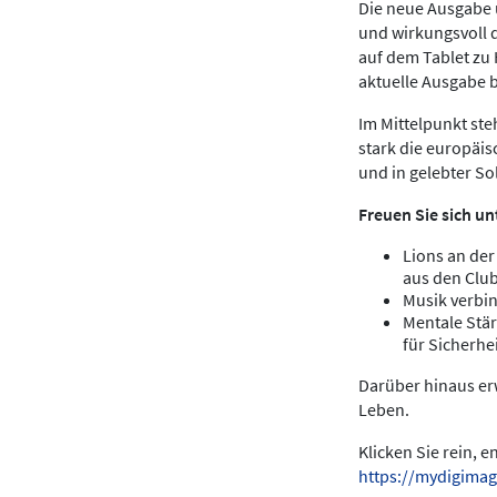
Die neue Ausgabe u
und wirkungsvoll 
auf dem Tablet zu
aktuelle Ausgabe 
Im Mittelpunkt ste
stark die europäis
und in gelebter Sol
Freuen Sie sich un
Lions an der
aus den Clu
Musik verbin
Mentale Stär
für Sicherhei
Darüber hinaus erw
Leben.
Klicken Sie rein, 
https://mydigimag