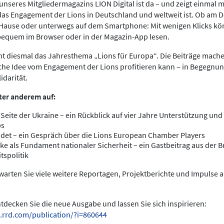
nseres Mitgliedermagazins LION Digital ist da – und zeigt einmal meh
das Engagement der Lions in Deutschland und weltweit ist. Ob am 
 Hause oder unterwegs auf dem Smartphone: Mit wenigen Klicks kö
bequem im Browser oder in der Magazin-App lesen.
ht diesmal das Jahresthema „Lions für Europa“. Die Beiträge mache
che Idee vom Engagement der Lions profitieren kann – in Begegnun
idarität.
ter anderem auf:
 Seite der Ukraine – ein Rückblick auf vier Jahre Unterstützung und 
bs
det – ein Gespräch über die Lions European Chamber Players
ke als Fundament nationaler Sicherheit – ein Gastbeitrag aus der
tspolitik
arten Sie viele weitere Reportagen, Projektberichte und Impulse 
entdecken Sie die neue Ausgabe und lassen Sie sich inspirieren:
.rrd.com/publication/?i=860644