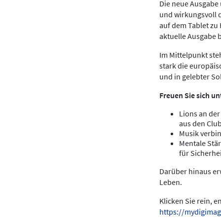
Die neue Ausgabe u
und wirkungsvoll 
auf dem Tablet zu
aktuelle Ausgabe 
Im Mittelpunkt ste
stark die europäis
und in gelebter Sol
Freuen Sie sich un
Lions an der
aus den Clu
Musik verbin
Mentale Stär
für Sicherhei
Darüber hinaus erw
Leben.
Klicken Sie rein, 
https://mydigimag