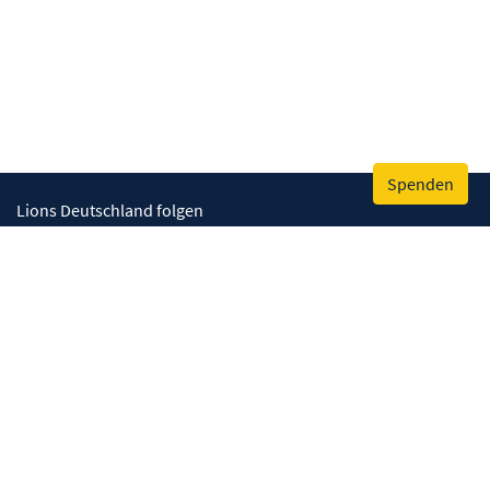
Spenden
Lions Deutschland folgen
Wir helfen
Augenlicht retten
Lebenskompetenzen stärken
Umwelt bewahren
Gesundheit fördern
Humanitäre Hilfe