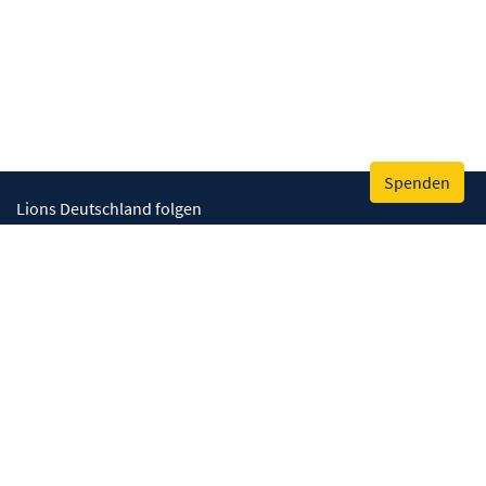
Spenden
Lions Deutschland folgen
Wir helfen
Augenlicht retten
Lebenskompetenzen stärken
Umwelt bewahren
Gesundheit fördern
Humanitäre Hilfe