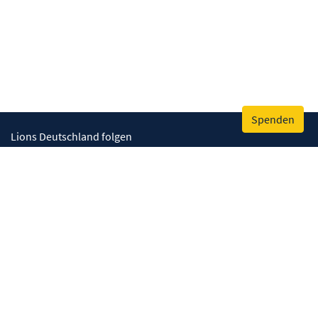
Spenden
Lions Deutschland folgen
Wir helfen
Augenlicht retten
Lebenskompetenzen stärken
Umwelt bewahren
Gesundheit fördern
Humanitäre Hilfe