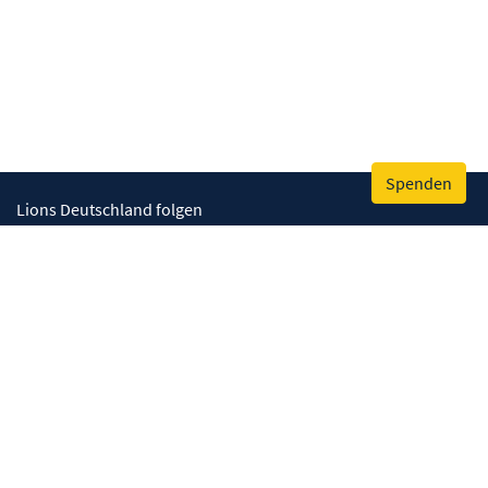
Spenden
Lions Deutschland folgen
Wir helfen
Augenlicht retten
Lebenskompetenzen stärken
Umwelt bewahren
Gesundheit fördern
Humanitäre Hilfe