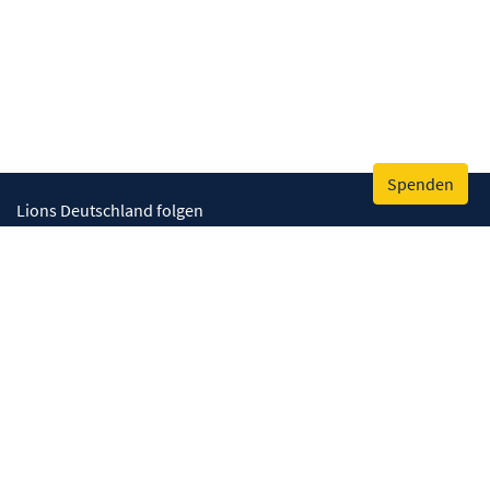
Spenden
Lions Deutschland folgen
Wir helfen
Augenlicht retten
Lebenskompetenzen stärken
Umwelt bewahren
Gesundheit fördern
Humanitäre Hilfe