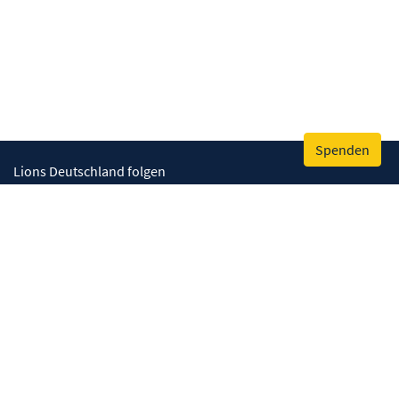
Spenden
Lions Deutschland folgen
Wir helfen
Augenlicht retten
Lebenskompetenzen stärken
Umwelt bewahren
Gesundheit fördern
Humanitäre Hilfe