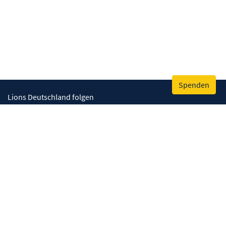
Spenden
Lions Deutschland folgen
Wir helfen
Augenlicht retten
Lebenskompetenzen stärken
Umwelt bewahren
Gesundheit fördern
Humanitäre Hilfe