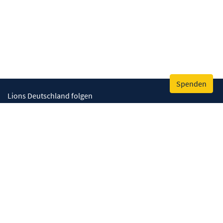
Spenden
Lions Deutschland folgen
Wir helfen
Augenlicht retten
Lebenskompetenzen stärken
Umwelt bewahren
Gesundheit fördern
Humanitäre Hilfe