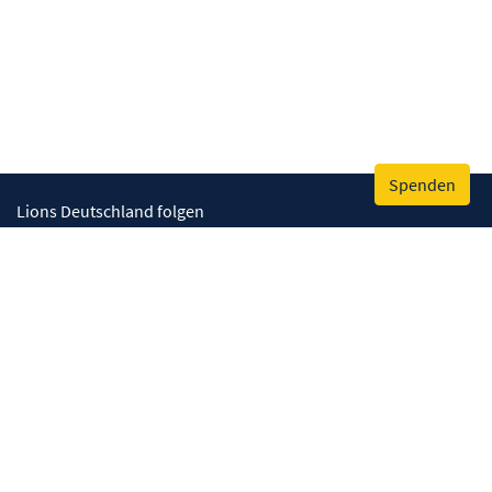
Spenden
Lions Deutschland folgen
Wir helfen
Augenlicht retten
Lebenskompetenzen stärken
Umwelt bewahren
Gesundheit fördern
Humanitäre Hilfe