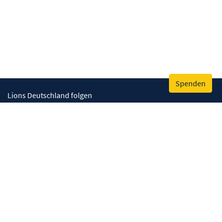
Spenden
Lions Deutschland folgen
Wir helfen
Augenlicht retten
Lebenskompetenzen stärken
Umwelt bewahren
Gesundheit fördern
Humanitäre Hilfe