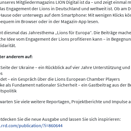
nseres Mitgliedermagazins LION Digital ist da – und zeigt einmal meh
das Engagement der Lions in Deutschland und weltweit ist. Ob am 
 Hause oder unterwegs auf dem Smartphone: Mit wenigen Klicks kö
bequem im Browser oder in der Magazin-App lesen.
ht diesmal das Jahresthema „Lions für Europa“. Die Beiträge mache
che Idee vom Engagement der Lions profitieren kann – in Begegnun
idarität.
ter anderem auf:
 Seite der Ukraine – ein Rückblick auf vier Jahre Unterstützung und 
bs
det – ein Gespräch über die Lions European Chamber Players
ke als Fundament nationaler Sicherheit – ein Gastbeitrag aus der
tspolitik
arten Sie viele weitere Reportagen, Projektberichte und Impulse 
entdecken Sie die neue Ausgabe und lassen Sie sich inspirieren:
.rrd.com/publication/?i=860644