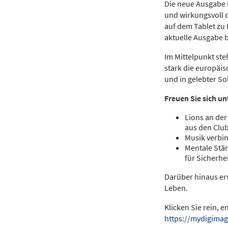
Die neue Ausgabe u
und wirkungsvoll 
auf dem Tablet zu
aktuelle Ausgabe 
Im Mittelpunkt ste
stark die europäis
und in gelebter Sol
Freuen Sie sich un
Lions an der
aus den Clu
Musik verbin
Mentale Stär
für Sicherhei
Darüber hinaus erw
Leben.
Klicken Sie rein, 
https://mydigimag