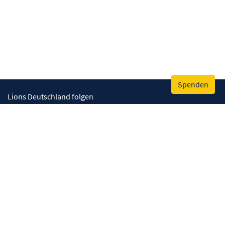
Spenden
Lions Deutschland folgen
Wir helfen
Augenlicht retten
Lebenskompetenzen stärken
Umwelt bewahren
Gesundheit fördern
Humanitäre Hilfe