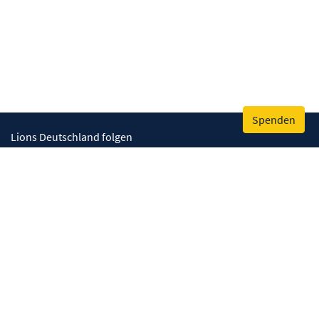
Spenden
Lions Deutschland folgen
Wir helfen
Augenlicht retten
Lebenskompetenzen stärken
Umwelt bewahren
Gesundheit fördern
Humanitäre Hilfe