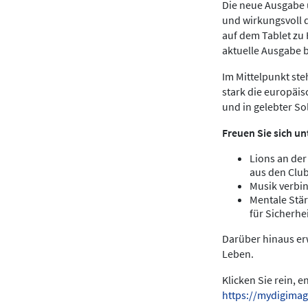
Die neue Ausgabe u
und wirkungsvoll 
auf dem Tablet zu
aktuelle Ausgabe 
Im Mittelpunkt ste
stark die europäis
und in gelebter Sol
Freuen Sie sich un
Lions an der
aus den Clu
Musik verbin
Mentale Stär
für Sicherhei
Darüber hinaus erw
Leben.
Klicken Sie rein, 
https://mydigimag