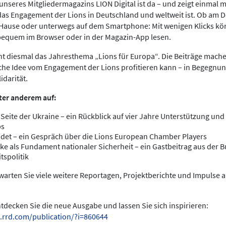
nseres Mitgliedermagazins LION Digital ist da – und zeigt einmal meh
das Engagement der Lions in Deutschland und weltweit ist. Ob am 
 Hause oder unterwegs auf dem Smartphone: Mit wenigen Klicks kö
bequem im Browser oder in der Magazin-App lesen.
ht diesmal das Jahresthema „Lions für Europa“. Die Beiträge mache
che Idee vom Engagement der Lions profitieren kann – in Begegnun
idarität.
ter anderem auf:
 Seite der Ukraine – ein Rückblick auf vier Jahre Unterstützung und 
bs
det – ein Gespräch über die Lions European Chamber Players
ke als Fundament nationaler Sicherheit – ein Gastbeitrag aus der
tspolitik
arten Sie viele weitere Reportagen, Projektberichte und Impulse 
entdecken Sie die neue Ausgabe und lassen Sie sich inspirieren:
.rrd.com/publication/?i=860644