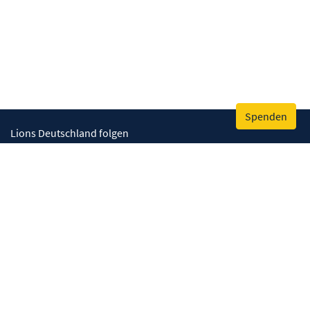
Spenden
Lions Deutschland folgen
Wir helfen
Augenlicht retten
Lebenskompetenzen stärken
Umwelt bewahren
Gesundheit fördern
Humanitäre Hilfe