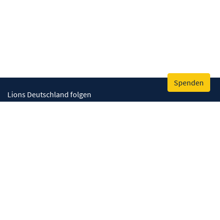
Spenden
Lions Deutschland folgen
Wir helfen
Augenlicht retten
Lebenskompetenzen stärken
Umwelt bewahren
Gesundheit fördern
Humanitäre Hilfe