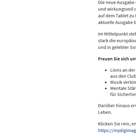
Die neue Ausgabe u
und wirkungsvoll 
auf dem Tablet zu
aktuelle Ausgabe 
Im Mittelpunkt ste
stark die europäis
und in gelebter Sol
Freuen Sie sich un
Lions an der
aus den Clu
Musik verbin
Mentale Stär
für Sicherhei
Darüber hinaus erw
Leben.
Klicken Sie rein, 
https://mydigimag