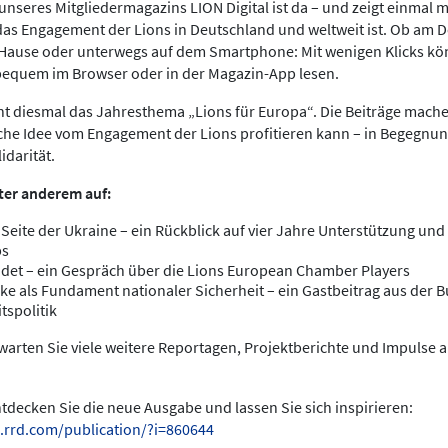
nseres Mitgliedermagazins LION Digital ist da – und zeigt einmal meh
das Engagement der Lions in Deutschland und weltweit ist. Ob am 
 Hause oder unterwegs auf dem Smartphone: Mit wenigen Klicks kö
bequem im Browser oder in der Magazin-App lesen.
ht diesmal das Jahresthema „Lions für Europa“. Die Beiträge mache
che Idee vom Engagement der Lions profitieren kann – in Begegnun
idarität.
ter anderem auf:
 Seite der Ukraine – ein Rückblick auf vier Jahre Unterstützung und 
bs
det – ein Gespräch über die Lions European Chamber Players
ke als Fundament nationaler Sicherheit – ein Gastbeitrag aus der
tspolitik
arten Sie viele weitere Reportagen, Projektberichte und Impulse 
entdecken Sie die neue Ausgabe und lassen Sie sich inspirieren:
.rrd.com/publication/?i=860644