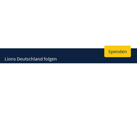
Spenden
Lions Deutschland folgen
Wir helfen
Augenlicht retten
Lebenskompetenzen stärken
Umwelt bewahren
Gesundheit fördern
Humanitäre Hilfe