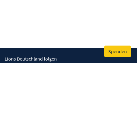
Spenden
Lions Deutschland folgen
Wir helfen
Augenlicht retten
Lebenskompetenzen stärken
Umwelt bewahren
Gesundheit fördern
Humanitäre Hilfe