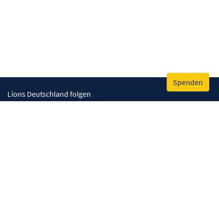
Spenden
Lions Deutschland folgen
Wir helfen
Augenlicht retten
Lebenskompetenzen stärken
Umwelt bewahren
Gesundheit fördern
Humanitäre Hilfe