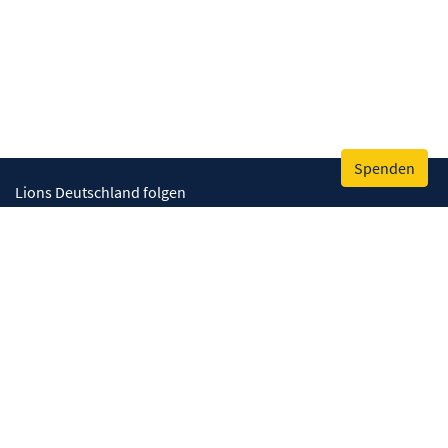
Spenden
Lions Deutschland folgen
Wir helfen
Augenlicht retten
Lebenskompetenzen stärken
Umwelt bewahren
Gesundheit fördern
Humanitäre Hilfe