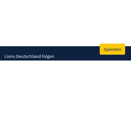
Spenden
Lions Deutschland folgen
Wir helfen
Augenlicht retten
Lebenskompetenzen stärken
Umwelt bewahren
Gesundheit fördern
Humanitäre Hilfe